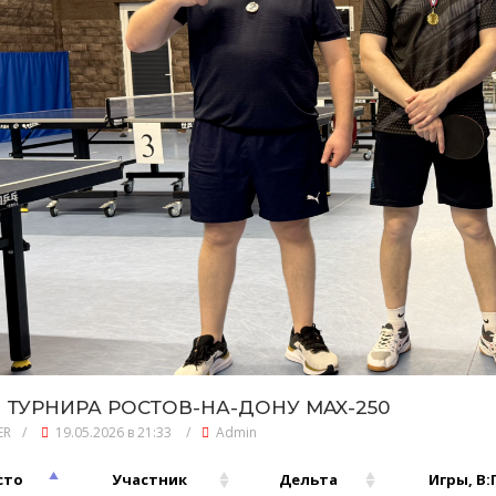
 ТУРНИРА РОСТОВ-НА-ДОНУ MAX-250
ER
/
19.05.2026 в 21:33
/
Admin
сто
Участник
Дельта
Игры, В: