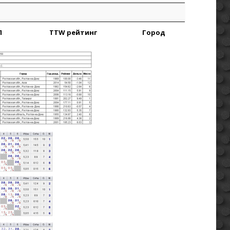
П
TTW рейтинг
Город
П
TTW рейтинг
Город
П
TTW рейтинг
Город