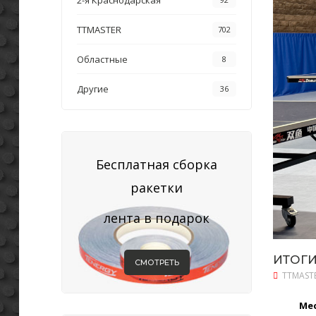
2-я Краснодарская
TTMASTER
702
Областные
8
Другие
36
Бесплатная сборка
ракетки
лента в подарок
ИТОГИ
СМОТРЕТЬ
TTMAST
Ме