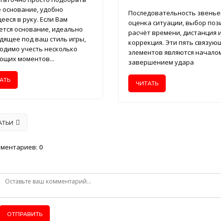
 основание, удобно
Последовательность звенье
ееся в руку. Если Вам
оценка ситуации, выбор поз
ется основание, идеально
расчёт времени, дистанция 
дящее под ваш стиль игры,
коррекция. Эти пять связую
одимо учесть несколько
элементов являются начало
ющих моментов...
завершением удара
АТЬ
ЧИТАТЬ
АТЬИ
мментариев
:
0
ОТПРАВИТЬ