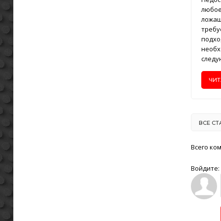
любое
ложащ
требу
подхо
необх
следу
ЧИТ
ВСЕ СТ
Всего ко
Войдите: