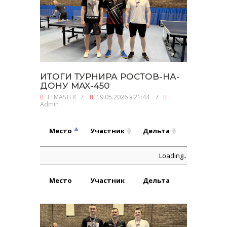
ИТОГИ ТУРНИРА РОСТОВ-НА-
ДОНУ MAX-450
TTMASTER
/
19.05.2026 в 21:44
/
Admin
Игры,
Место
Участник
Дельта
В:П
Место
Участник
Дельта
Игры,
Loading...
В:П
Место
Участник
Дельта
Игры,
Игры,
В:П
Место
Участник
Дельта
В:П