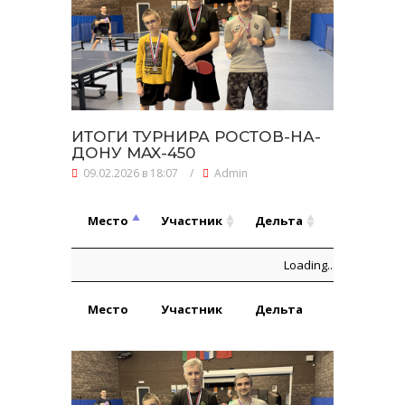
ИТОГИ ТУРНИРА РОСТОВ-НА-
ДОНУ MAX-450
09.02.2026 в 18:07
/
Admin
Игры,
Место
Участник
Дельта
В:П
Место
Участник
Дельта
Игры,
Loading...
В:П
Место
Участник
Дельта
Игры,
Игры,
В:П
Место
Участник
Дельта
В:П