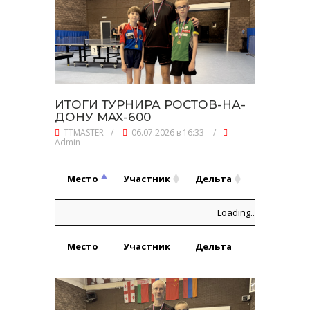
ИТОГИ ТУРНИРА РОСТОВ-НА-
ДОНУ MAX-600
TTMASTER
/
06.07.2026 в 16:33
/
Admin
Игры,
Место
Участник
Дельта
В:П
Место
Участник
Дельта
Игры,
Loading...
В:П
Место
Участник
Дельта
Игры,
Игры,
В:П
Место
Участник
Дельта
В:П