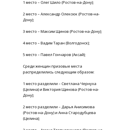
1 место – Олег Шило (Ростов-на-Дону);
2 место – Александр Олексюк (Ростов-на-
Дону);
3 место – Максим Щинов (Ростов-на-Дону);
4 место – Вадим Таран (Волгодонск);
5 место – Павел Гончаров (Аксай);
Среди женщин призовые места
распределились следующим образом:
1 место разделили – Светлана Чернуха
(Целина) и Виктория Щинова (Ростов-на-
Дону);
2 место разделили – Дарья Анисимова
(Ростов-на-Дону) и Анна Стародубцева
(Целина);
3 место – Амина Тлепцеришева (Ростов-на-