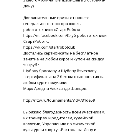
Дону);
Дополнительные призы от нашего
генерального спонсора школы
робототехники «СтартРобот»
https://m.facebook.com/Клуб-робототехники-
СтартРобот-..
https://vk.com/startrobotclub
Достались сертификаты на бесплатное
занятие на любом курсе и купон на скидку
500 руб.:
Шубову Ярославу и Шубову Вячеславу;
- сертификаты на 2 бесплатных занятия на
любом курсе получили:
Марк Арндт и Александр Швецов.
http://r.ttw.ru/tournaments/?id=731de59
Выражаю благодарность всем участникам,
их тренерам и родителям, судейской
коллегии, Управлению по физической
культуре и спорту г.Ростова-на-Дону и