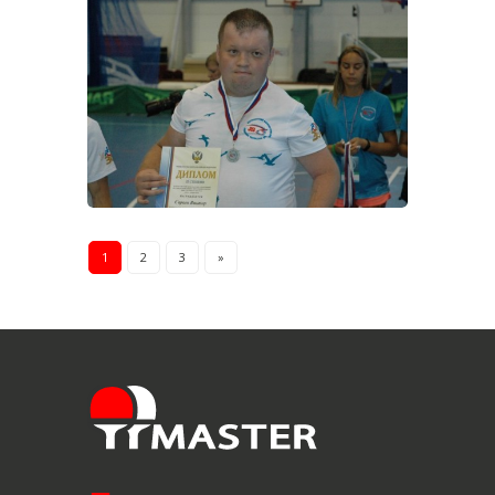
1
2
3
»